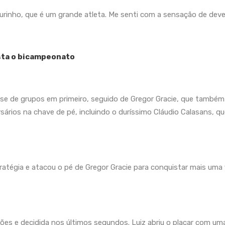
 Durinho, que é um grande atleta. Me senti com a sensação de de
ista o bicampeonato
se de grupos em primeiro, seguido de Gregor Gracie, que também g
sários na chave de pé, incluindo o duríssimo Cláudio Calasans, q
ratégia e atacou o pé de Gregor Gracie para conquistar mais uma f
oções e decidida nos últimos segundos. Luiz abriu o placar com 