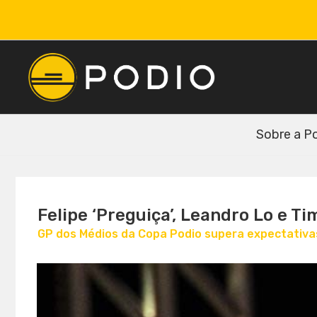
Sobre a P
Felipe ‘Preguiça’, Leandro Lo e T
GP dos Médios da Copa Podio supera expectativas,