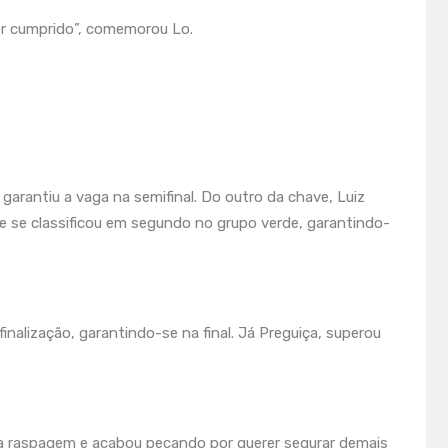
ver cumprido”, comemorou Lo.
arantiu a vaga na semifinal. Do outro da chave, Luiz
ue se classificou em segundo no grupo verde, garantindo-
inalização, garantindo-se na final. Já Preguiça, superou
uma raspagem e acabou pecando por querer segurar demais