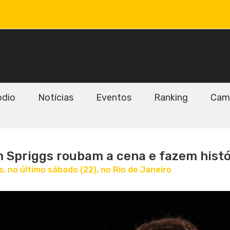
odio
Notícias
Eventos
Ranking
Cam
im Spriggs roubam a cena e fazem hist
 no último sábado (22), no Rio de Janeiro