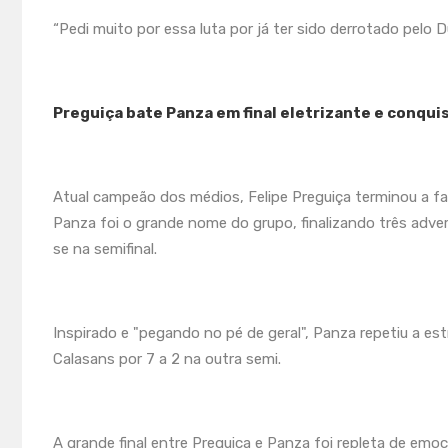
“Pedi muito por essa luta por já ter sido derrotado pelo
Preguiça bate Panza em final eletrizante e conqu
Atual campeão dos médios, Felipe Preguiça terminou a fa
Panza foi o grande nome do grupo, finalizando três adver
se na semifinal.
Inspirado e "pegando no pé de geral", Panza repetiu a est
Calasans por 7 a 2 na outra semi.
A grande final entre Preguiça e Panza foi repleta de em