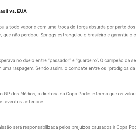
asil vs. EUA
u a todo vapor e com uma troca de força absurda por parte dos at
 que não perdoou. Spriggs estrangulou o brasileiro e garantiu o
sperava no duelo entre “passador” e “guardeiro”. O campeão da se
 uma raspagem. Sendo assim, o combate entre os “prodígios da 
o GP dos Médios, a diretoria da Copa Podio informa que os valor
s eventos anteriores.
missão será responsabilizada pelos prejuízos causados à Copa Po