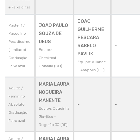
+ Faixa cinza
JOÃO
JOÃO PAULO
Master 1 /
GUILHERME
SOUZA DE
Masculino
PESCARA
DEUS
Pesadíssimo
RABELO
-
(Ilimitado)
Equipe:
PAVLIK
Graduação:
Checkmat -
Equipe: Alliance
Faixa azul
Goianira (GO)
- Anápolis (GO)
MARIA LAURA
Adulto /
NOGUEIRA
Feminino
MANENTE
-
-
Absoluto
Equipe: Juquinha
Graduação:
Jiu-jitsu -
Faixa azul
Rogerão JJ (DF)
MARIA LAURA
Adulto /