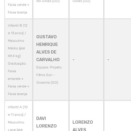
do Goiás (GO)
Goiás (GO)
Faixa verde +
Faixa laranja
Infantil B (12
e 13 anos) /
GUSTAVO
Masculino
HENRIQUE
Médio (até
ALVES DE
49,4 kg)
CARVALHO
-
-
Graduação:
Equipe: Projeto
Faixa
Fênix Gyn -
amarela +
Goianira (GO)
Faixa verde +
Faixa laranja
Infantil A (10
e 11 anos) /
DAVI
LORENZO
Masculino
LORENZO
ALVES
Leve (até