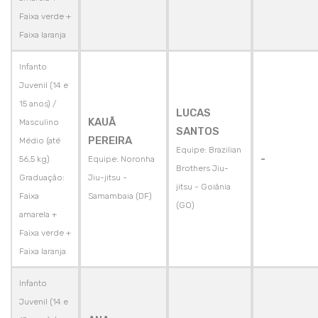
Faixa verde +
Faixa laranja
Infanto
Juvenil (14 e
15 anos) /
LUCAS
KAUÃ
Masculino
SANTOS
PEREIRA
Médio (até
Equipe: Brazilian
-
56,5 kg)
Equipe: Noronha
Brothers Jiu-
Graduação:
Jiu-jitsu -
jitsu - Goiânia
Faixa
Samambaia (DF)
(GO)
amarela +
Faixa verde +
Faixa laranja
Infanto
Juvenil (14 e