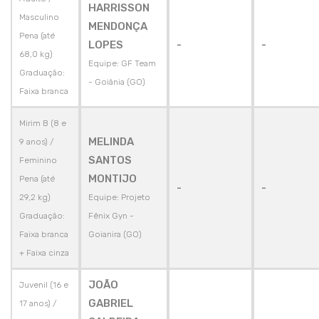
HARRISSON
Masculino
MENDONÇA
Pena (até
LOPES
-
-
68,0 kg)
Equipe: GF Team
Graduação:
- Goiânia (GO)
Faixa branca
Mirim B (8 e
MELINDA
9 anos) /
SANTOS
Feminino
MONTIJO
Pena (até
-
-
29,2 kg)
Equipe: Projeto
Graduação:
Fênix Gyn -
Faixa branca
Goianira (GO)
+ Faixa cinza
JOÃO
Juvenil (16 e
GABRIEL
17 anos) /