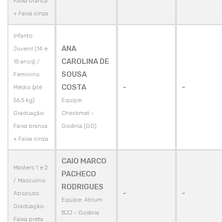
Faixa branca
+ Faixa cinza
Infanto
ANA
Juvenil (14 e
CAROLINA DE
15 anos) /
SOUSA
Feminino
COSTA
-
-
Médio (até
56,5 kg)
Equipe:
Graduação:
Checkmat -
Faixa branca
Goiânia (GO)
+ Faixa cinza
CAIO MARCO
Masters 1 e 2
PACHECO
/ Masculino
RODRIGUES
-
-
Absoluto
Equipe: Atrium
Graduação:
BJJ - Goiânia
Faixa preta