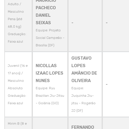
MAURICIO
Adulto /
PACHECO
Masculino
DANIEL
Pena (até
SEIXAS
-
-
68,0 kg)
Equipe: Projeto
Graduação:
Social Campeão -
Faixa azul
Brasília (DF)
GUSTAVO
NICOLLAS
LOPES
Juvenil (16 e
IZAAC LOPES
AMÂNCIO DE
17 anos) /
NUNES
OLIVEIRA
Masculino
-
Absoluto
Equipe: Ryu
Equipe:
Graduação:
Brazilian Jiu-Jitsu
Juquinha Jiu-
Faixa azul
- Goiânia (GO)
jitsu - Rogerão
JJ (DF)
Mirim B (8 e
FERNANDO