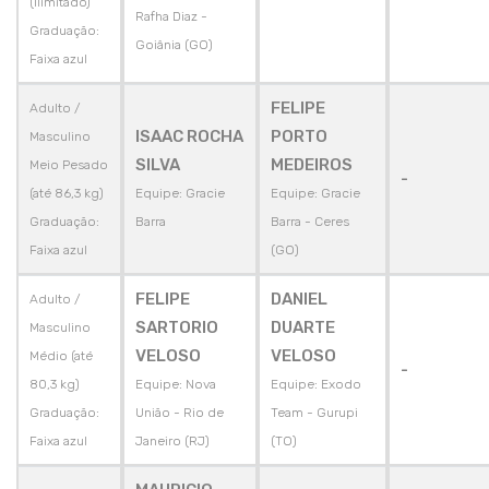
(Ilimitado)
Rafha Diaz -
Graduação:
Goiânia (GO)
Faixa azul
FELIPE
Adulto /
ISAAC ROCHA
PORTO
Masculino
SILVA
MEDEIROS
Meio Pesado
-
(até 86,3 kg)
Equipe: Gracie
Equipe: Gracie
Graduação:
Barra
Barra - Ceres
Faixa azul
(GO)
FELIPE
DANIEL
Adulto /
SARTORIO
DUARTE
Masculino
VELOSO
VELOSO
Médio (até
-
80,3 kg)
Equipe: Nova
Equipe: Exodo
Graduação:
União - Rio de
Team - Gurupi
Faixa azul
Janeiro (RJ)
(TO)