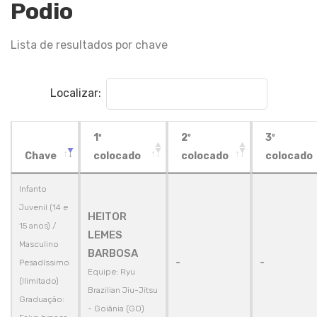
Podio
Lista de resultados por chave
Localizar:
1º
2º
3º
Chave
colocado
colocado
colocado
Infanto
Juvenil (14 e
HEITOR
15 anos) /
LEMES
Masculino
BARBOSA
-
-
Pesadíssimo
Equipe: Ryu
(Ilimitado)
Brazilian Jiu-Jitsu
Graduação:
- Goiânia (GO)