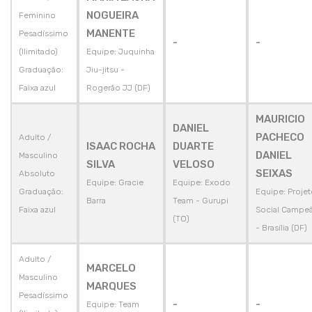
NOGUEIRA
Feminino
MANENTE
Pesadíssimo
-
-
(Ilimitado)
Equipe: Juquinha
Graduação:
Jiu-jitsu -
Faixa azul
Rogerão JJ (DF)
MAURICIO
DANIEL
PACHECO
Adulto /
ISAAC ROCHA
DUARTE
DANIEL
Masculino
SILVA
VELOSO
SEIXAS
Absoluto
Equipe: Gracie
Equipe: Exodo
Graduação:
Equipe: Projet
Barra
Team - Gurupi
Faixa azul
Social Campe
(TO)
- Brasília (DF)
Adulto /
MARCELO
Masculino
MARQUES
Pesadíssimo
-
-
Equipe: Team