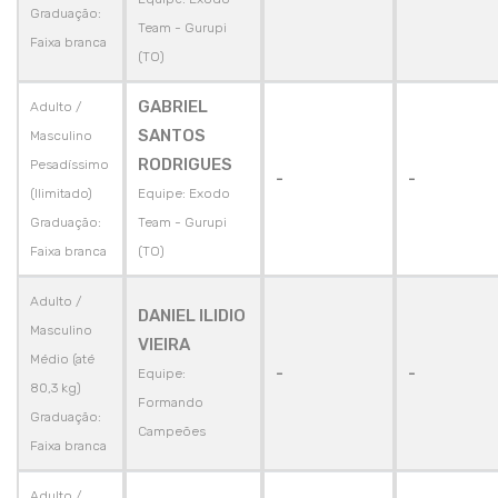
Graduação:
Team - Gurupi
Faixa branca
(TO)
GABRIEL
Adulto /
SANTOS
Masculino
RODRIGUES
Pesadíssimo
-
-
(Ilimitado)
Equipe: Exodo
Graduação:
Team - Gurupi
Faixa branca
(TO)
Adulto /
DANIEL ILIDIO
Masculino
VIEIRA
Médio (até
-
-
Equipe:
80,3 kg)
Formando
Graduação:
Campeões
Faixa branca
Adulto /