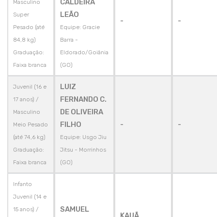
CALDEIRA
Masculino
LEÃO
Super
-
-
Pesado (até
Equipe: Gracie
84,8 kg)
Barra -
Graduação:
Eldorado/Goiânia
Faixa branca
(GO)
LUIZ
Juvenil (16 e
FERNANDO C.
17 anos) /
DE OLIVEIRA
Masculino
FILHO
-
-
Meio Pesado
(até 74,6 kg)
Equipe: Usgo Jiu
Graduação:
Jitsu - Morrinhos
Faixa branca
(GO)
Infanto
Juvenil (14 e
SAMUEL
15 anos) /
KAUÃ