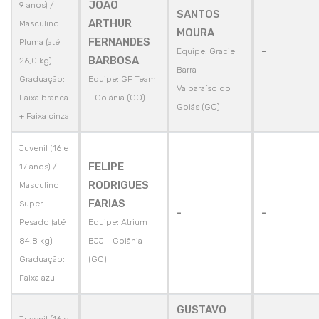
JOAO
9 anos) /
SANTOS
ARTHUR
Masculino
MOURA
FERNANDES
Pluma (até
-
Equipe: Gracie
BARBOSA
26,0 kg)
Barra -
Graduação:
Equipe: GF Team
Valparaíso do
Faixa branca
- Goiânia (GO)
Goiás (GO)
+ Faixa cinza
Juvenil (16 e
FELIPE
17 anos) /
RODRIGUES
Masculino
FARIAS
Super
-
-
Pesado (até
Equipe: Atrium
84,8 kg)
BJJ - Goiânia
Graduação:
(GO)
Faixa azul
GUSTAVO