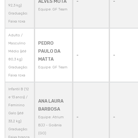
ALVES MOTA
-
-
92,3 kg)
Equipe: GF Team
Graduação:
Faixa roxa
Adulto /
PEDRO
Masculino
PAULO DA
Médio (até
-
-
MATTA
80,3 kg)
Graduação:
Equipe: GF Team
Faixa roxa
Infantil B (12
e 13 anos) /
ANA LAURA
Feminino
BARBOSA
Galo (até
-
-
Equipe: Atrium
33,2 kg)
BJJ - Goiânia
Graduação:
(GO)
Faixa branca