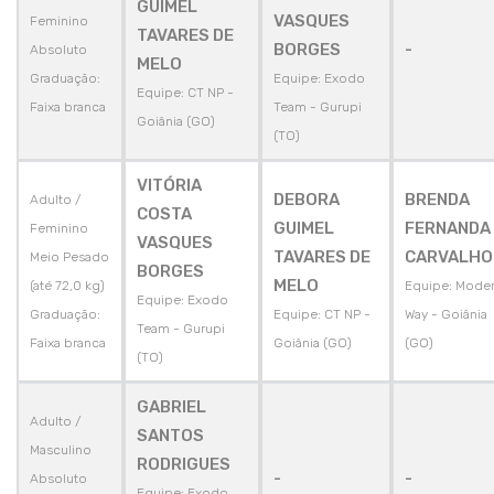
GUIMEL
VASQUES
Feminino
TAVARES DE
BORGES
-
Absoluto
MELO
Graduação:
Equipe: Exodo
Equipe: CT NP -
Faixa branca
Team - Gurupi
Goiânia (GO)
(TO)
VITÓRIA
DEBORA
BRENDA
Adulto /
COSTA
GUIMEL
FERNANDA
Feminino
VASQUES
TAVARES DE
CARVALHO
Meio Pesado
BORGES
MELO
(até 72,0 kg)
Equipe: Mode
Equipe: Exodo
Graduação:
Equipe: CT NP -
Way - Goiânia
Team - Gurupi
Faixa branca
Goiânia (GO)
(GO)
(TO)
GABRIEL
Adulto /
SANTOS
Masculino
RODRIGUES
-
-
Absoluto
Equipe: Exodo