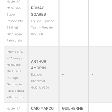
Master 1 /
ROMAO
Masculino
SOARES
Super
-
-
Pesado (até
Equipe: Cipriano
98,5 kg)
Team - Pires do
Graduação:
Rio (GO)
Faixa preta
Infantil B (12
e 13 anos) /
ARTHUR
Masculino
AMORIM
Médio (até
-
-
Equipe:
49,4 kg)
Checkmat -
Graduação:
Goiânia (GO)
Faixa branca
+ Faixa cinza
CAIO MARCO
GUILHERME
Master 1 /