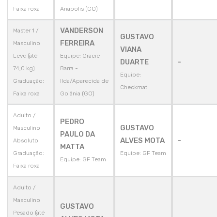
Faixa roxa
Anapolis (GO)
VANDERSON
Master 1 /
GUSTAVO
FERREIRA
Masculino
VIANA
Leve (até
Equipe: Gracie
DUARTE
-
74,0 kg)
Barra -
Equipe:
Graduação:
Ilda/Aparecida de
Checkmat
Faixa roxa
Goiânia (GO)
Adulto /
PEDRO
GUSTAVO
Masculino
PAULO DA
ALVES MOTA
-
Absoluto
MATTA
Graduação:
Equipe: GF Team
Equipe: GF Team
Faixa roxa
Adulto /
Masculino
GUSTAVO
Pesado (até