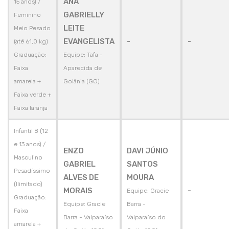
ANA
15 anos) /
GABRIELLY
Feminino
LEITE
Meio Pesado
EVANGELISTA
-
-
(até 61,0 kg)
Graduação:
Equipe: Tafa -
Faixa
Aparecida de
amarela +
Goiânia (GO)
Faixa verde +
Faixa laranja
Infantil B (12
e 13 anos) /
ENZO
DAVI JÚNIO
Masculino
GABRIEL
SANTOS
Pesadíssimo
ALVES DE
MOURA
(Ilimitado)
MORAIS
-
Equipe: Gracie
Graduação:
Equipe: Gracie
Barra -
Faixa
Barra - Valparaíso
Valparaíso do
amarela +