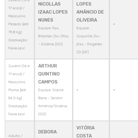
Juvenil (16 e
NICOLLAS
LOPES
17 anos) /
IZAAC LOPES
AMÂNCIO DE
Masculino
NUNES
OLIVEIRA
-
Pesado (até
Equipe: Ryu
Equipe:
79,8 kg)
Brazilian Jiu-Jitsu
Juquinha Jiu-
Graduação:
- Goiânia (GO)
jitsu - Rogerão
Faixa azul
JJ (DF)
ARTHUR
Juvenil (16 e
QUINTINO
17 anos) /
CAMPOS
Masculino
-
-
Pluma (até
Equipe: Gracie
54,0 kg)
Barra - Jardim
Graduação:
América/Goiânia
Faixa azul
(GO)
VITÓRIA
DEBORA
COSTA
Adulto /