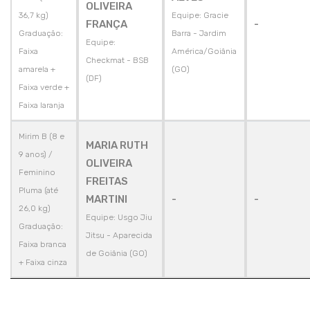
OLIVEIRA
36,7 kg)
Equipe: Gracie
FRANÇA
-
Graduação:
Barra - Jardim
Equipe:
Faixa
América/Goiânia
Checkmat - BSB
amarela +
(GO)
(DF)
Faixa verde +
Faixa laranja
Mirim B (8 e
MARIA RUTH
9 anos) /
OLIVEIRA
Feminino
FREITAS
Pluma (até
MARTINI
-
-
26,0 kg)
Equipe: Usgo Jiu
Graduação:
Jitsu - Aparecida
Faixa branca
de Goiânia (GO)
+ Faixa cinza