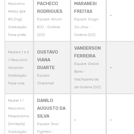
PACHECO
MARANESI
Masculino
RODRIGUES
FREITAS
Médio (até
-
80,3 kg)
Equipe: Atrium
Equipe: Guigo
Graduação:
BJJ - Goiânia
Jiu-jitsu -
Faixa preta
(GO)
Goiânia (GO)
VANDERSON
GUSTAVO
Masters 1 e 2
FERREIRA
VIANA
/ Masculino
Equipe: Gracie
DUARTE
-
Absoluto
Barra -
Graduação:
Equipe:
Ilda/Aparecida
Faixa roxa
Checkmat
de Goiânia (GO)
DANILO
Master 1 /
AUGUSTO DA
Masculino
SILVA
Pesadíssimo
-
-
(Ilimitado)
Equipe: Soul
Graduação:
Fighters -