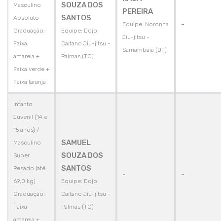
SOUZA DOS
Masculino
PEREIRA
SANTOS
Absoluto
-
Equipe: Noronha
Graduação:
Equipe: Dojo
Jiu-jitsu -
Faixa
Caitano Jiu-jitsu -
Samambaia (DF)
amarela +
Palmas (TO)
Faixa verde +
Faixa laranja
Infanto
Juvenil (14 e
15 anos) /
SAMUEL
Masculino
SOUZA DOS
Super
SANTOS
Pesado (até
-
-
69,0 kg)
Equipe: Dojo
Graduação:
Caitano Jiu-jitsu -
Faixa
Palmas (TO)
amarela +