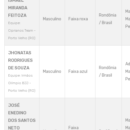
ISMAEL
MIRANDA
Ma
FEITOZA
Rondônia
Masculino
Faixa roxa
Ma
/ Brasil
Equipe:
Pe
Ciprianos Team -
Porto Velho (RO)
JHONATAS
RODRIGUES
Ad
DE SOUZA
Rondônia
Masculino
Faixa azul
Ma
/ Brasil
Equipe: Irmãos
Pe
Olímpio BJJ -
Porto Velho (RO)
JOSÉ
ENEDINO
DOS SANTOS
Ma
NETO
Faixa
Ma