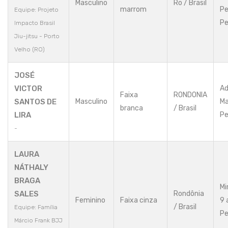
Masculino
Ro / Brasil
marrom
Pe
Equipe: Projeto
Pe
Impacto Brasil
Jiu-jitsu - Porto
Velho (RO)
JOSÉ
VICTOR
Ad
Faixa
RONDONIA
SANTOS DE
Masculino
Ma
branca
/ Brasil
LIRA
Pe
-
LAURA
NÁTHALY
BRAGA
Mi
SALES
Rondônia
Feminino
Faixa cinza
9 
/ Brasil
Equipe: Família
Pe
Márcio Frank BJJ