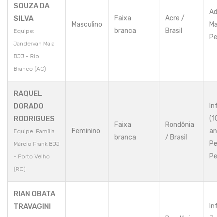
SOUZA DA
Ad
SILVA
Faixa
Acre /
Masculino
Ma
branca
Brasil
Equipe:
Pe
Jandervan Maia
BJJ - Rio
Branco (AC)
RAQUEL
DORADO
In
RODRIGUES
(1
Faixa
Rondônia
Feminino
an
Equipe: Família
branca
/ Brasil
Pe
Márcio Frank BJJ
Pe
- Porto Velho
(RO)
RIAN OBATA
TRAVAGINI
In