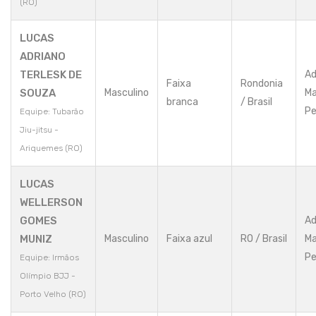
(RO)
LUCAS
ADRIANO
TERLESK DE
Ad
Faixa
Rondonia
SOUZA
Masculino
Ma
branca
/ Brasil
Pe
Equipe: Tubarão
Jiu-jitsu -
Ariquemes (RO)
LUCAS
WELLERSON
GOMES
Ad
MUNIZ
Masculino
Faixa azul
RO / Brasil
Ma
Pe
Equipe: Irmãos
Olímpio BJJ -
Porto Velho (RO)