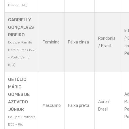
Branco (AC)
GABRIELLY
GONÇALVES
In
RIBEIRO
Rondonia
(1
Feminino
Faixa cinza
Equipe: Família
/ Brasil
an
Márcio Frank BJJ
Pe
- Porto Velho
(RO)
GETÚLIO
MÁRIO
GOMES DE
Ad
AZEVEDO
Acre /
Ma
Masculino
Faixa preta
JÚNIOR
Brasil
Pe
Pe
Equipe: Brothers
BJJ - Rio