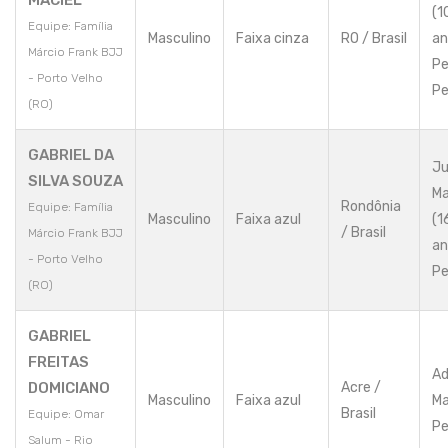
MACIEL
(1
Equipe: Família
Masculino
Faixa cinza
RO / Brasil
an
Márcio Frank BJJ
Pe
- Porto Velho
Pe
(RO)
GABRIEL DA
Ju
SILVA SOUZA
Ma
Rondônia
Equipe: Família
Masculino
Faixa azul
(1
/ Brasil
Márcio Frank BJJ
an
- Porto Velho
Pe
(RO)
GABRIEL
FREITAS
Ad
DOMICIANO
Acre /
Masculino
Faixa azul
Ma
Brasil
Equipe: Omar
Pe
Salum - Rio