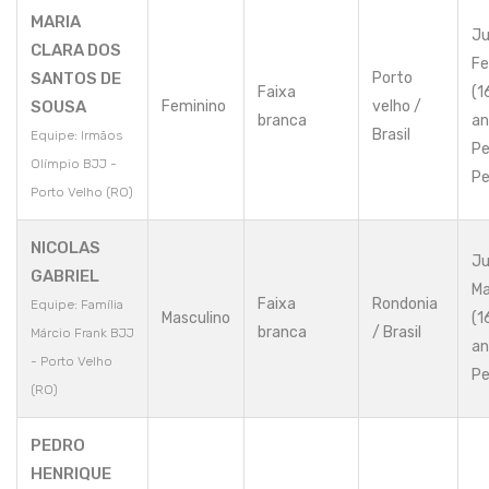
MARIA
Ju
CLARA DOS
Fe
SANTOS DE
Porto
Faixa
(1
SOUSA
Feminino
velho /
branca
an
Brasil
Equipe: Irmãos
Pe
Olímpio BJJ -
Pe
Porto Velho (RO)
NICOLAS
Ju
GABRIEL
Ma
Faixa
Rondonia
Equipe: Família
Masculino
(1
branca
/ Brasil
Márcio Frank BJJ
an
- Porto Velho
Pe
(RO)
PEDRO
HENRIQUE