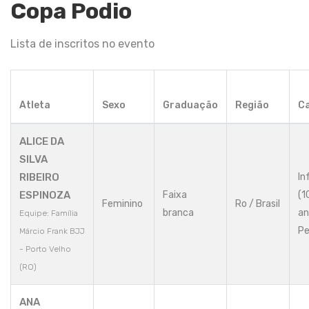
Copa Podio
Lista de inscritos no evento
Atleta
Sexo
Graduação
Região
Ca
ALICE DA
SILVA
RIBEIRO
In
ESPINOZA
Faixa
(1
Feminino
Ro / Brasil
branca
an
Equipe: Família
Pe
Márcio Frank BJJ
- Porto Velho
(RO)
ANA