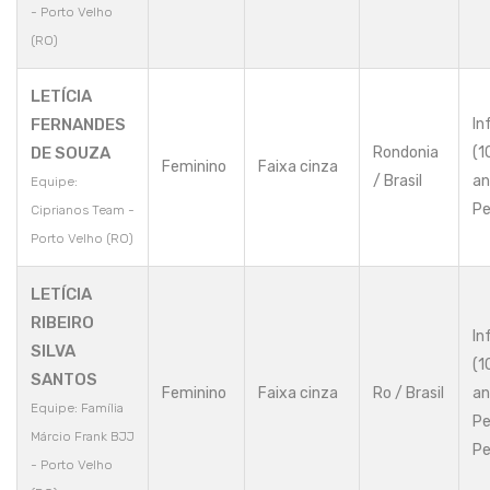
- Porto Velho
(RO)
LETÍCIA
FERNANDES
In
DE SOUZA
Rondonia
(1
Feminino
Faixa cinza
/ Brasil
an
Equipe:
Pe
Ciprianos Team -
Porto Velho (RO)
LETÍCIA
RIBEIRO
In
SILVA
(1
SANTOS
Feminino
Faixa cinza
Ro / Brasil
an
Equipe: Família
Pe
Márcio Frank BJJ
Pe
- Porto Velho