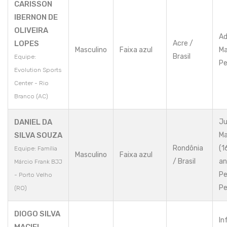
CARISSON
IBERNON DE
OLIVEIRA
Ad
LOPES
Acre /
Masculino
Faixa azul
Ma
Brasil
Equipe:
Pe
Evolution Sports
Center - Rio
Branco (AC)
DANIEL DA
Ju
SILVA SOUZA
Ma
Rondônia
(1
Equipe: Família
Masculino
Faixa azul
/ Brasil
an
Márcio Frank BJJ
Pe
- Porto Velho
Pe
(RO)
DIOGO SILVA
In