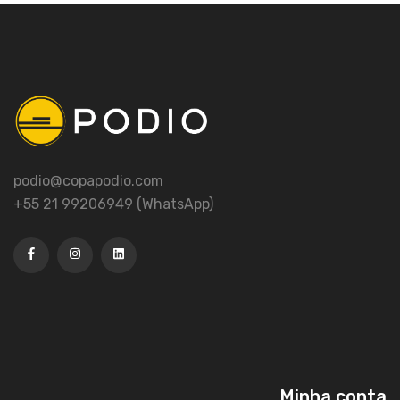
podio@copapodio.com
+55 21 99206949 (WhatsApp)
Minha conta