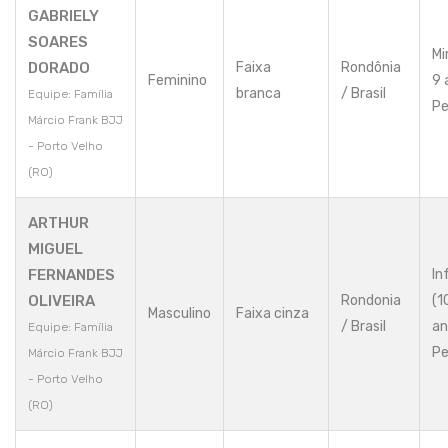
GABRIELY
SOARES
Mi
DORADO
Faixa
Rondônia
Feminino
9 
branca
/ Brasil
Equipe: Família
Pe
Márcio Frank BJJ
- Porto Velho
(RO)
ARTHUR
MIGUEL
FERNANDES
In
OLIVEIRA
Rondonia
(1
Masculino
Faixa cinza
/ Brasil
an
Equipe: Família
Pe
Márcio Frank BJJ
- Porto Velho
(RO)