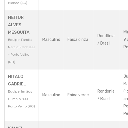
Branco (AC)
HEITOR
ALVES
MESQUITA
Mi
Rondônia
Masculino
Faixa cinza
9 
Equipe: Família
/ Brasil
Pe
Márcio Frank BJJ
- Porto Velho
(RO)
HITALO
Ju
GABRIEL
Ma
Rondônia
(1
Equipe: Irmãos
Masculino
Faixa verde
/ Brasil
an
Olímpio BJJ -
Pe
Porto Velho (RO)
Pe