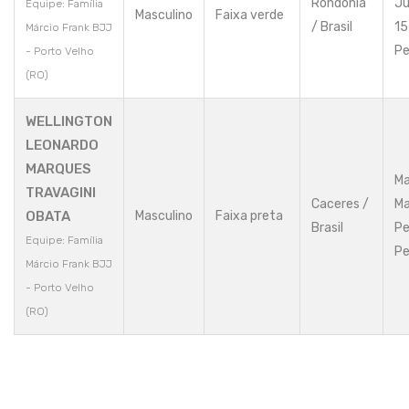
Rondônia
Ju
Equipe: Família
Masculino
Faixa verde
/ Brasil
15
Márcio Frank BJJ
Pe
- Porto Velho
(RO)
WELLINGTON
LEONARDO
MARQUES
Ma
TRAVAGINI
Caceres /
Ma
OBATA
Masculino
Faixa preta
Brasil
Pe
Equipe: Família
Pe
Márcio Frank BJJ
- Porto Velho
(RO)